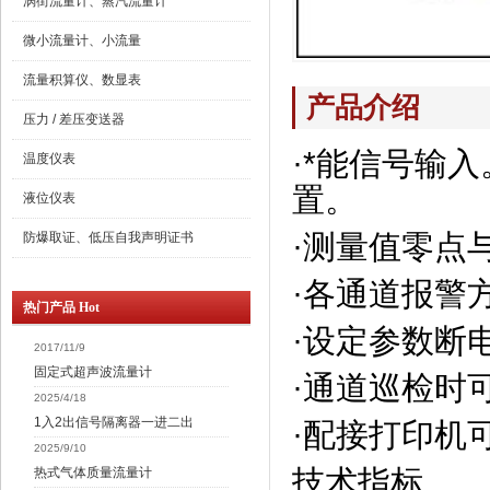
涡街流量计、蒸汽流量计
微小流量计、小流量
流量积算仪、数显表
产品介绍
压力 / 差压变送器
·*能信号输
温度仪表
置。
液位仪表
·测量值零点
防爆取证、低压自我声明证书
·各通道报警
热门产品 Hot
·设定参数断
2017/11/9
固定式超声波流量计
·通道巡检时
2025/4/18
1入2出信号隔离器一进二出
·配接打印机
2025/9/10
技术指标
热式气体质量流量计