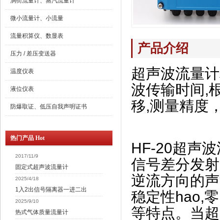
涡街流量计、蒸汽流量计
微小流量计、小流量
流量积算仪、数显表
产品介绍
压力 / 差压变送器
超声波流量计
温度仪表
波传输时间,
液位仪表
移,测量精度
防爆取证、低压自我声明证书
热门产品 Hot
HF-20超
2017/11/9
信号差分发射
固定式超声波流量计
逆流方向的声
2025/4/18
1入2出信号隔离器一进二出
稳定性hao,
2025/9/10
等特点。
当超
热式气体质量流量计