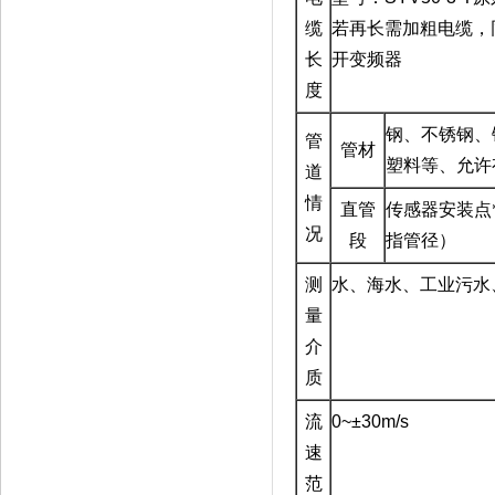
缆
若再长需加粗电缆，
长
开变频器
度
钢、不锈钢、
管
管材
塑料等、允许
道
情
直管
传感器安装点
况
段
指管径）
测
水、海水、工业污水
量
介
质
流
0~±30m/s
速
范