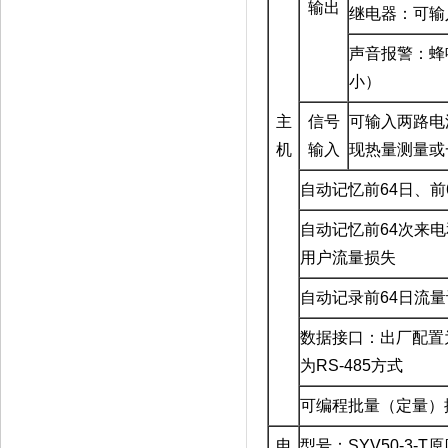
输出
继电器：可输
声音报警：蜂
小）
主
信号
可输入两路电
机
输入
现热量测量或
自动记忆前
64
日、前
自动记忆前
64
次来电
用户流量损失
自动记录前
64
日流量
数据接口：出厂配置
为
RS-485
方式
可编程批量（定量）
电
型号：
SYV50-3-T
原