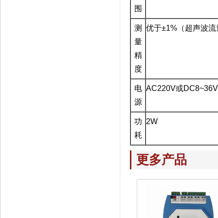
围
测
优于
±1%
（超声波流
量
精
度
电
AC220V
或
DC8~36V
源
功
2W
耗
更多产品