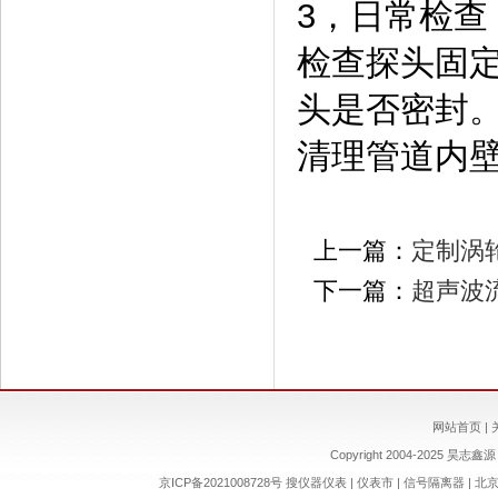
3，日常检查
检查探头固
头是否密封
清理管道内
上一篇：
定制涡
下一篇：
超声波
网站首页
|
Copyright 2004-2025 昊志鑫源 
京ICP备2021008728号
搜仪器仪表
|
仪表市
|
信号隔离器
|
北