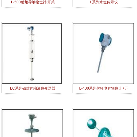
L-500射频导纳物位计/开关
L系列水位传示仪
LC系列磁致伸缩液位变送器
L-400系列射频电容物位计 / 开